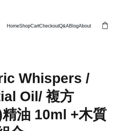
Home
Shop
Cart
Checkout
Q&A
Blog
About
ic Whispers /
ial Oil/ 複方
d)精油 10ml +木質