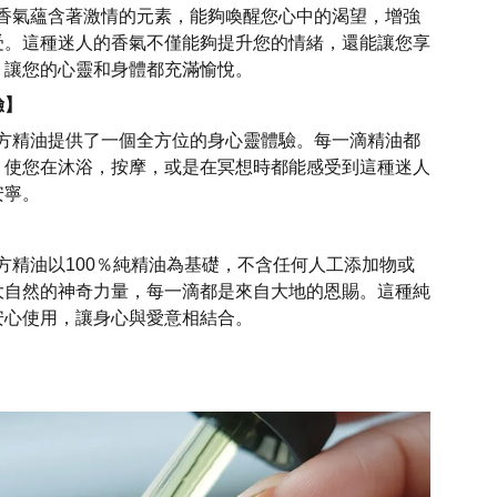
spers的香氣蘊含著激情的元素，能夠喚醒您心中的渴望，增強
受。這種迷人的香氣不僅能夠提升您的情緒，還能讓您享
，讓您的心靈和身體都充滿愉悅。
驗】
spers複方精油提供了一個全方位的身心靈體驗。每一滴精油都
，使您在沐浴，按摩，或是在冥想時都能感受到這種迷人
安寧。
spers複方精油以100％純精油為基礎，不含任何人工添加物或
大自然的神奇力量，每一滴都是來自大地的恩賜。這種純
安心使用，讓身心與愛意相結合。