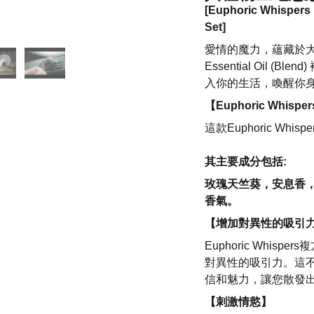
[Euphoric Whispers 
Set]
愛情的魔力，蘊藏於大自然
Essential Oil
入你的生活，喚醒你
【Euphoric Whispe
這款Euphoric W
其主要成分包括:
玫瑰天竺葵，安息香
香氣。
【增加對異性的吸引
Euphoric Whi
對異性的吸引力。這
信和魅力，讓您散發
【刺激情慾】