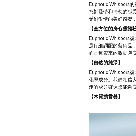
Euphoric Whi
您對愛情和情慾的感
受到愛情的美好感覺
【全方位的身心靈體
Euphoric Whi
是仔細調配的藝術品
的香氣帶來的激動與
【自然的純淨】
Euphoric Whi
化學成分。我們相信
淨的成分確保您能夠
【木質擴香器】