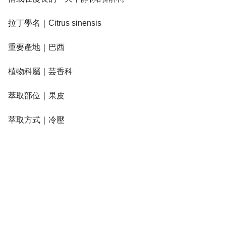
拉丁學名｜Citrus sinensis
重要產地｜巴西
植物科屬｜芸香科
萃取部位｜果皮
萃取方式｜冷壓
關於我們
Agewell 致力於以特定光音熱的頻率共振為法