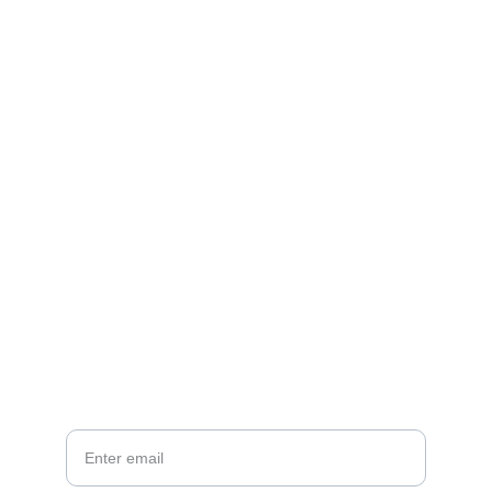
則，運用超臨界萃取、天然草藥、精油、滴
錠、礦石等工具與知識，結合現代科技及自然
醫學養生概念，支持日常身心靈調養環境。
公司資訊
統編：52449450
祥銀生醫光電股份有限公司
Newsletter
Your Email