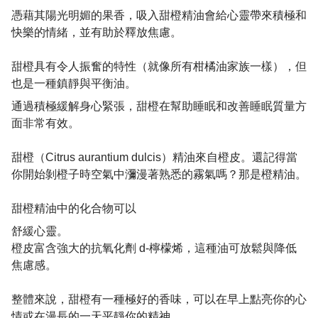
憑藉其陽光明媚的果香，吸入甜橙精油會給心靈帶來積極和
快樂的情緒，並有助於釋放焦慮。
甜橙具有令人振奮的特性（就像所有柑橘油家族一樣），但
也是一種鎮靜與平衡油。
通過積極緩解身心緊張，甜橙在幫助睡眠和改善睡眠質量方
面非常有效。
甜橙（Citrus aurantium dulcis）精油來自橙皮。還記得當
你開始剝橙子時空氣中瀰漫著熟悉的霧氣嗎？那是橙精油。
甜橙精油中的化合物可以
舒緩心靈。
橙皮富含強大的抗氧化劑 d-檸檬烯，這種油可放鬆與降低
焦慮感。
整體來說，甜橙有一種極好的香味，可以在早上點亮你的心
情或在漫長的一天平靜你的精神。