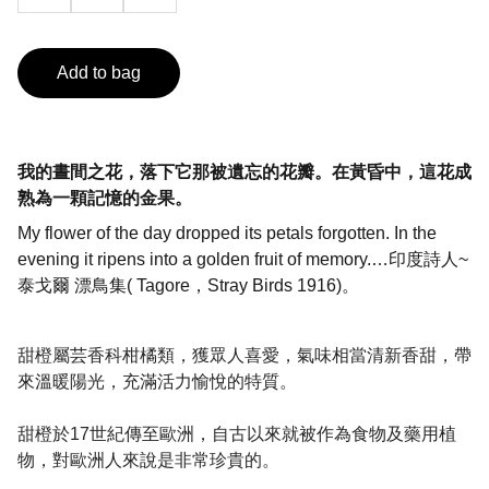
Add to bag
我的晝間之花，落下它那被遺忘的花瓣。在黃昏中，這花成
熟為一顆記憶的金果。
My flower of the day dropped its petals forgotten. In the
evening it ripens into a golden fruit of memory.…印度詩人~
泰戈爾 漂鳥集( Tagore，Stray Birds 1916)。
甜橙屬芸香科柑橘類，獲眾人喜愛，氣味相當清新香甜，帶
來溫暖陽光，充滿活力愉悅的特質。
甜橙於17世紀傳至歐洲，自古以來就被作為食物及藥用植
物，對歐洲人來說是非常珍貴的。